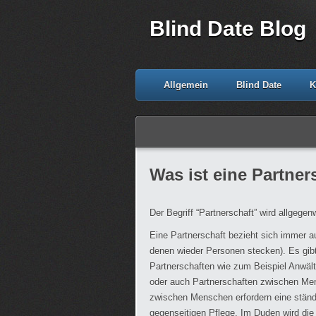
Blind Date Blog
Allgemein
Blind Date
K
Was ist eine Partner
Der Begriff “Partnerschaft” wird allgegen
Eine Partnerschaft bezieht sich immer au
denen wieder Personen stecken). Es gibt 
Partnerschaften wie zum Beispiel Anwält
oder auch Partnerschaften zwischen Mens
zwischen Menschen erfordern eine ständig
gegenseitigen Pflege. Im Duden wird die 