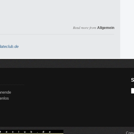
Read more from
Allgemein
ateclub.de
S
annende
tenlos
Copy