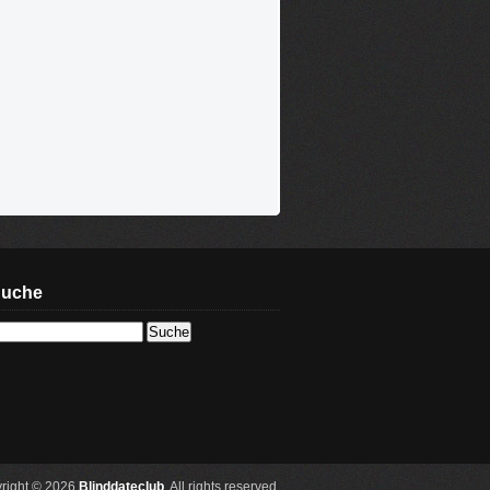
uche
right © 2026
Blinddateclub
. All rights reserved.