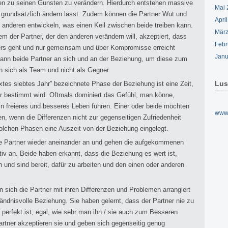
ren zu seinen Gunsten zu verändern. Hierdurch entstehen massive
Mai 
t grundsätzlich ändern lässt. Zudem können die Partner Wut und
Apri
anderen entwickeln, was einen Keil zwischen beide treiben kann.
März
m der Partner, der den anderen verändern will, akzeptiert, dass
Febr
ners geht und nur gemeinsam und über Kompromisse erreicht
Janu
 dann beide Partner an sich und an der Beziehung, um diese zum
 sich als Team und nicht als Gegner.
Lus
flixtes siebtes Jahr” bezeichnete Phase der Beziehung ist eine Zeit,
er bestimmt wird. Oftmals dominiert das Gefühl, man könne,
ein freieres und besseres Leben führen. Einer oder beide möchten
www.
n, wenn die Differenzen nicht zur gegenseitigen Zufriedenheit
solchen Phasen eine Auszeit von der Beziehung eingelegt.
die Partner wieder aneinander an und gehen die aufgekommenen
v an. Beide haben erkannt, dass die Beziehung es wert ist,
n und sind bereit, dafür zu arbeiten und den einen oder anderen
 sich die Partner mit ihren Differenzen und Problemen arrangiert
tändnisvolle Beziehung. Sie haben gelernt, dass der Partner nie zu
perfekt ist, egal, wie sehr man ihn / sie auch zum Besseren
rtner akzeptieren sie und geben sich gegenseitig genug