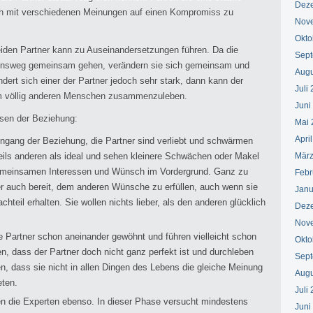
Dez
ch mit verschiedenen Meinungen auf einen Kompromiss zu
Nov
Okto
eiden Partner kann zu Auseinandersetzungen führen. Da die
Sept
ebensweg gemeinsam gehen, verändern sie sich gemeinsam und
Augu
ndert sich einer der Partner jedoch sehr stark, dann kann der
Juli
m völlig anderen Menschen zusammenzuleben.
Juni
sen der Beziehung:
Mai 
Apri
ngang der Beziehung, die Partner sind verliebt und schwärmen
weils anderen als ideal und sehen kleinere Schwächen oder Makel
März
gemeinsamen Interessen und Wünsch im Vordergrund. Ganz zu
Febr
r auch bereit, dem anderen Wünsche zu erfüllen, auch wenn sie
Janu
chteil erhalten. Sie wollen nichts lieber, als den anderen glücklich
Dez
Nov
e Partner schon aneinander gewöhnt und führen vielleicht schon
Okto
 dass der Partner doch nicht ganz perfekt ist und durchleben
Sept
n, dass sie nicht in allen Dingen des Lebens die gleiche Meinung
Augu
eten.
Juli
 die Experten ebenso. In dieser Phase versucht mindestens
Juni