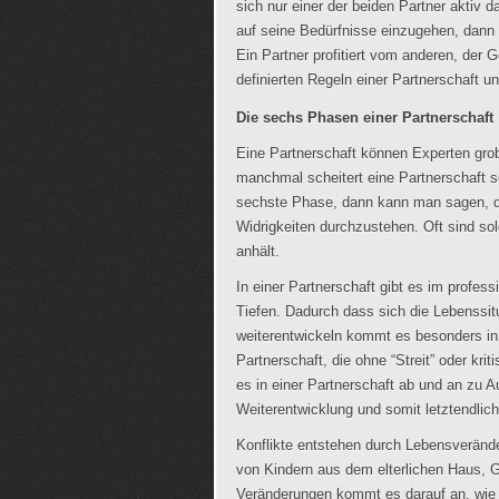
sich nur einer der beiden Partner aktiv 
auf seine Bedürfnisse einzugehen, dann k
Ein Partner profitiert vom anderen, der
definierten Regeln einer Partnerschaft un
Die sechs Phasen einer Partnerschaft
Eine Partnerschaft können Experten grob
manchmal scheitert eine Partnerschaft s
sechste Phase, dann kann man sagen, das
Widrigkeiten durchzustehen. Oft sind so
anhält.
In einer Partnerschaft gibt es im profes
Tiefen. Dadurch dass sich die Lebenssitu
weiterentwickeln kommt es besonders in
Partnerschaft, die ohne “Streit” oder kri
es in einer Partnerschaft ab und an zu 
Weiterentwicklung und somit letztendlic
Konflikte entstehen durch Lebensveränd
von Kindern aus dem elterlichen Haus, G
Veränderungen kommt es darauf an, wie d