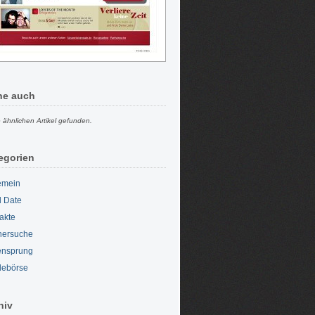
he auch
 ähnlichen Artikel gefunden.
egorien
emein
d Date
akte
nersuche
ensprung
lebörse
hiv