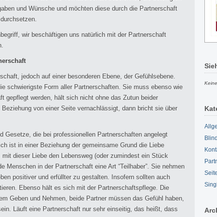
aben und Wünsche und möchten diese durch die Partnerschaft
e durchsetzen.
egriff, wir beschäftigen uns natürlich mit der Partnerschaft
n.
nerschaft
Sie
erschaft, jedoch auf einer besonderen Ebene, der Gefühlsebene.
Keine
die schwierigste Form aller Partnerschaften. Sie muss ebenso wie
ft gepflegt werden, hält sich nicht ohne das Zutun beider
 Beziehung von einer Seite vernachlässigt, dann bricht sie über
Kat
Allg
 Gesetze, die bei professionellen Partnerschaften angelegt
Blin
lich ist in einer Beziehung der gemeinsame Grund die Liebe
Kont
mit dieser Liebe den Lebensweg (oder zumindest ein Stück
Part
de Menschen in der Partnerschaft eine Art “Teilhaber”. Sie nehmen
Seit
ben positiver und erfüllter zu gestalten. Insofern sollten auch
Sing
tieren. Ebenso hält es sich mit der Partnerschaftspflege. Die
einem Geben und Nehmen, beide Partner müssen das Gefühl haben,
sein. Läuft eine Partnerschaft nur sehr einseitig, das heißt, dass
Arc