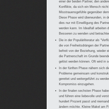
einer der beiden Partner, den ande
Konflikte, da sich ein Mensch nich
Misstrauensgefühle gegenüber dem 
Diese Phase wird überwunden, in de
dies nur mit Einwilligung des Part
werden kann. Im Idealfall arbeiten
Besseren zu wenden und betrachten
Die in der Populärliteratur als “Ver
die von Freiheitsdrängen der Partn
befreit von der Beziehung, wieder 
die Partnerschaft im Grunde beende
gelöst werden können. Oft wird in 
In der fünften Phase nähern sich 
Probleme gemeinsam und konstrukti
gerettet und weitergeführt zu werde
Kompromiss einzugehen.
In der finalen sechsten Phase haben
und führen eine liebevolle und vers
hundert Prozent passt und niemand 
ändern möchte. Kleine Makel am Pa