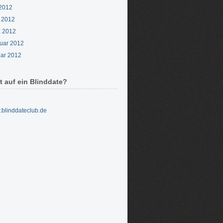
2012
l 2012
 2012
uar 2012
ar 2012
t auf ein Blinddate?
blinddateclub.de