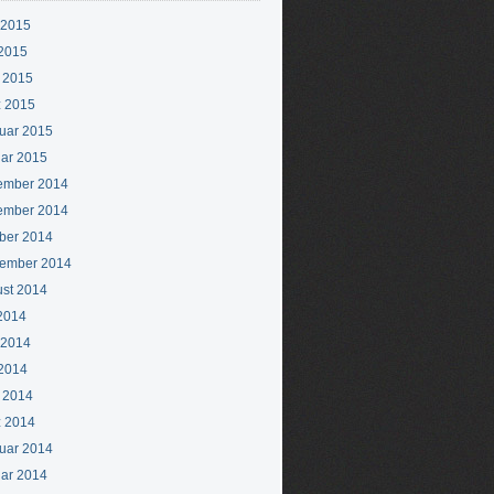
 2015
2015
l 2015
 2015
uar 2015
ar 2015
ember 2014
ember 2014
ber 2014
ember 2014
st 2014
 2014
 2014
2014
l 2014
 2014
uar 2014
ar 2014