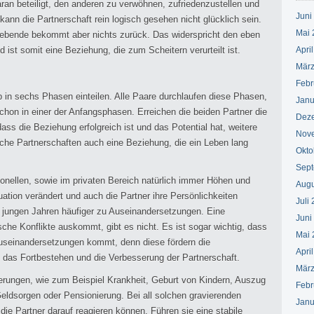
daran beteiligt, den anderen zu verwöhnen, zufriedenzustellen und
Juni
ann die Partnerschaft rein logisch gesehen nicht glücklich sein.
Mai 
 Gebende bekommt aber nichts zurück. Das widerspricht den eben
d ist somit eine Beziehung, die zum Scheitern verurteilt ist.
Apri
März
Febr
 in sechs Phasen einteilen. Alle Paare durchlaufen diese Phasen,
Janu
chon in einer der Anfangsphasen. Erreichen die beiden Partner die
Dez
s die Beziehung erfolgreich ist und das Potential hat, weitere
Nov
lche Partnerschaften auch eine Beziehung, die ein Leben lang
Okto
Sept
sionellen, sowie im privaten Bereich natürlich immer Höhen und
Augu
ation verändert und auch die Partner ihre Persönlichkeiten
Juli
 jungen Jahren häufiger zu Auseinandersetzungen. Eine
Juni
tische Konflikte auskommt, gibt es nicht. Es ist sogar wichtig, dass
Mai 
Auseinandersetzungen kommt, denn diese fördern die
Apri
h das Fortbestehen und die Verbesserung der Partnerschaft.
März
erungen, wie zum Beispiel Krankheit, Geburt von Kindern, Auszug
Febr
eldsorgen oder Pensionierung. Bei all solchen gravierenden
Janu
ie Partner darauf reagieren können. Führen sie eine stabile