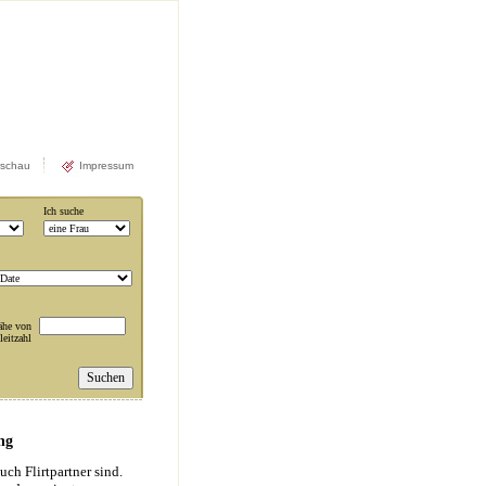
rschau
Impressum
Ich suche
ähe von
leitzahl
ng
ch Flirtpartner sind.