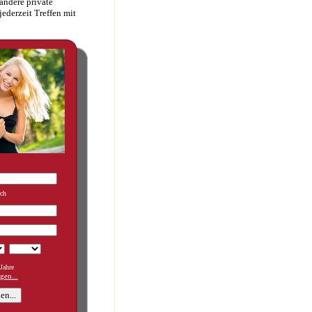
andere private
ederzeit Treffen mit
ich
Jahre
gen...