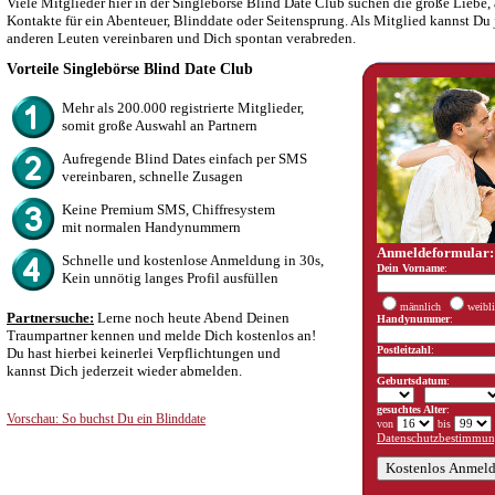
Viele Mitglieder hier in der Singlebörse Blind Date Club suchen die große Liebe, 
Kontakte für ein Abenteuer, Blinddate oder Seitensprung. Als Mitglied kannst Du j
anderen Leuten vereinbaren und Dich spontan verabreden.
Vorteile Singlebörse Blind Date Club
Mehr als 200.000 registrierte Mitglieder,
somit große Auswahl an Partnern
Aufregende Blind Dates einfach per SMS
vereinbaren, schnelle Zusagen
Keine Premium SMS, Chiffresystem
mit normalen Handynummern
Anmeldeformular:
Schnelle und kostenlose Anmeldung in 30s,
Dein Vorname
:
Kein unnötig langes Profil ausfüllen
männlich
weibl
Partnersuche:
Lerne noch heute Abend Deinen
Handynummer
:
Traumpartner kennen und melde Dich kostenlos an!
Postleitzahl
:
Du hast hierbei keinerlei Verpflichtungen und
kannst Dich jederzeit wieder abmelden.
Geburtsdatum
:
gesuchtes Alter
:
Vorschau: So buchst Du ein Blinddate
von
bis
Datenschutzbestimmun