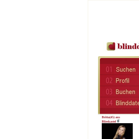
Britta(45) aus
Blieskastel