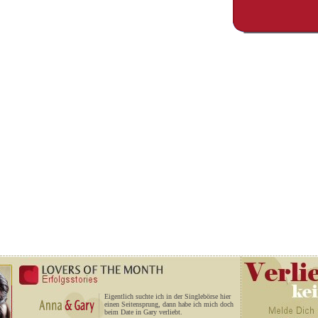
Eigentlich suchte ich in der Singlebörse hier
einen Seitensprung, dann habe ich mich doch
beim Date in Gary verliebt.