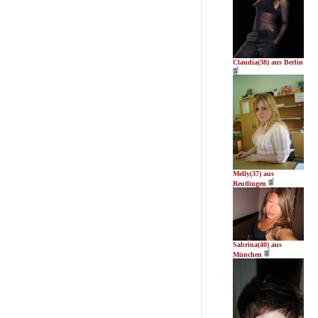
Claudia(38) aus Berlin
Melly(37) aus
Reutlingen
Sabrina(40) aus
München