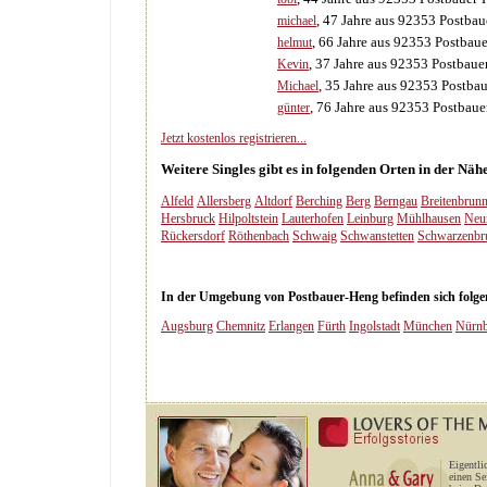
, 47 Jahre aus 92353 Postba
michael
, 66 Jahre aus 92353 Postbau
helmut
, 37 Jahre aus 92353 Postbau
Kevin
, 35 Jahre aus 92353 Postba
Michael
, 76 Jahre aus 92353 Postbau
günter
Jetzt kostenlos registrieren...
Weitere Singles gibt es in folgenden Orten in der Nä
Alfeld
Allersberg
Altdorf
Berching
Berg
Berngau
Breitenbrun
Hersbruck
Hilpoltstein
Lauterhofen
Leinburg
Mühlhausen
Neu
Rückersdorf
Röthenbach
Schwaig
Schwanstetten
Schwarzenbr
In der Umgebung von Postbauer-Heng befinden sich folgend
Augsburg
Chemnitz
Erlangen
Fürth
Ingolstadt
München
Nürnb
Eigentli
einen Se