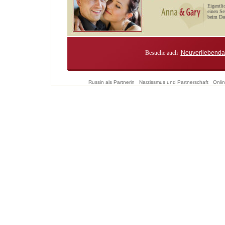
Eigentli
einen Se
beim Dat
Besuche auch
Neuverliebenda
Russin als Partnerin
Narzissmus und Partnerschaft
Onlin