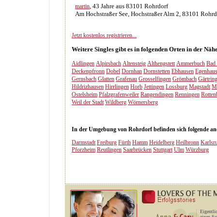
, 43 Jahre aus 83101 Rohrdorf
martin
Am Hochstraßer See, Hochstraßer Alm 2, 83101 Rohrdo
Jetzt kostenlos registrieren...
Weitere Singles gibt es in folgenden Orten in der Nä
Aidlingen
Alpirsbach
Altensteig
Althengstett
Ammerbuch
Bad 
Deckenpfronn
Dobel
Dornhan
Dornstetten
Ebhausen
Egenhau
Gernsbach
Glatten
Grafenau
Grosselfingen
Grömbach
Gärtrin
Hildrizhausen
Hirrlingen
Horb
Jettingen
Lossburg
Magstadt
M
Ostelsheim
Pfalzgrafenweiler
Rangendingen
Renningen
Rotten
Weil der Stadt
Wildberg
Wörnersberg
In der Umgebung von Rohrdorf befinden sich folgende ande
Darmstadt
Freiburg
Fürth
Hamm
Heidelberg
Heilbronn
Karlsr
Pforzheim
Reutlingen
Saarbrücken
Stuttgart
Ulm
Würzburg
Eigentli
einen Se