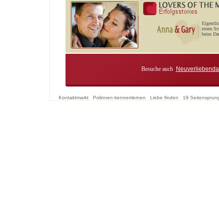
Eigentli
einen Se
beim Dat
Besuche auch
Neuverliebenda
Kontaktmarkt
Polinnen kennenlernen
Liebe finden
19 Seitensprun