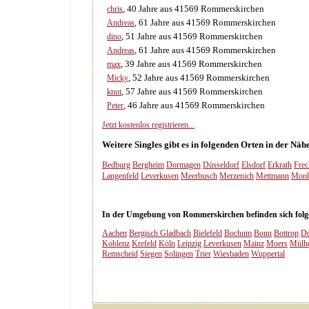
, 40 Jahre aus 41569 Rommerskirchen
chris
, 61 Jahre aus 41569 Rommerskirchen
Andreas
, 51 Jahre aus 41569 Rommerskirchen
dino
, 61 Jahre aus 41569 Rommerskirchen
Andreas
, 39 Jahre aus 41569 Rommerskirchen
max
, 52 Jahre aus 41569 Rommerskirchen
Micky
, 57 Jahre aus 41569 Rommerskirchen
knut
, 46 Jahre aus 41569 Rommerskirchen
Peter
Jetzt kostenlos registrieren...
Weitere Singles gibt es in folgenden Orten in der N
Bedburg
Bergheim
Dormagen
Düsseldorf
Elsdorf
Erkrath
Frec
Langenfeld
Leverkusen
Meerbusch
Merzenich
Mettmann
Mon
In der Umgebung von Rommerskirchen befinden sich folgen
Aachen
Bergisch Gladbach
Bielefeld
Bochum
Bonn
Bottrop
D
Koblenz
Krefeld
Köln
Leipzig
Leverkusen
Mainz
Moers
Mülh
Remscheid
Siegen
Solingen
Trier
Wiesbaden
Wuppertal