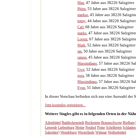
, 47 Jahre aus 38226 Salzgitter
Max
, 53 Jahre aus 38226 Salzgitter
Björn
, 45 Jahre aus 38226 Salzgitt
markus
, 44 Jahre aus 38226 Salzgitter
tonny
, 68 Jahre aus 38226 Salzgitter
Carl
, 47 Jahre aus 38226 Salzgitte
marko
, 67 Jahre aus 38226 Salzgitte
Lorenz
, 52 Jahre aus 38226 Salzgitter
Mark
, 50 Jahre aus 38226 Salzgitter
jan
, 45 Jahre aus 38226 Salzgitte
ramon
, 57 Jahre aus 38226 Sal
Massimiliano
, 52 Jahre aus 38226 Salzgitter
Uwe
, 58 Jahre aus 38226 Salzgitter
gora
, 57 Jahre aus 38226 Sal
Massimiliano
, 51 Jahre aus 38226 Salzgitter
Eyup
In dieser Vorschau befinden sich nur eine Auswahl der Si
Jetzt kostenlos registrieren...
Weitere Singles gibt es in folgenden Orten in der Nähe
Adenbüttel
Baddeckenstedt
Bockenem
Braunschweig
Börßum
Lengede
Liebenburg
Meine
Neuhof
Peine
Schellerten
Schladen
Salzgitter)
Wendeburg
Westerlinde
Wittmar
Wolfenbüttel