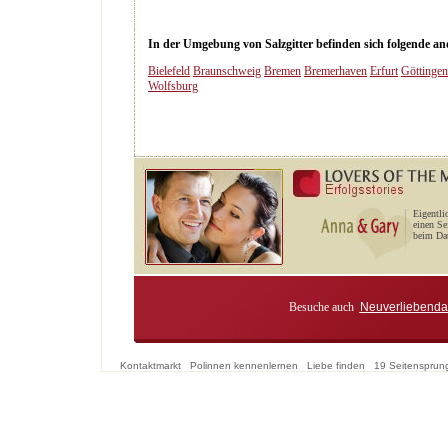
In der Umgebung von Salzgitter befinden sich folgende and
Bielefeld
Braunschweig
Bremen
Bremerhaven
Erfurt
Göttingen
Wolfsburg
Eigentli
einen Se
beim Dat
Besuche auch
Neuverliebenda
Kontaktmarkt
Polinnen kennenlernen
Liebe finden
19 Seitensprun