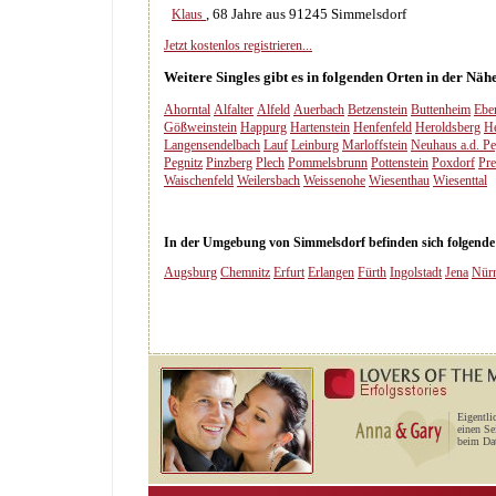
, 68 Jahre aus 91245 Simmelsdorf
Klaus
Jetzt kostenlos registrieren...
Weitere Singles gibt es in folgenden Orten in der Nä
Ahorntal
Alfalter
Alfeld
Auerbach
Betzenstein
Buttenheim
Ebe
Gößweinstein
Happurg
Hartenstein
Henfenfeld
Heroldsberg
H
Langensendelbach
Lauf
Leinburg
Marloffstein
Neuhaus a.d. Pe
Pegnitz
Pinzberg
Plech
Pommelsbrunn
Pottenstein
Poxdorf
Pre
Waischenfeld
Weilersbach
Weissenohe
Wiesenthau
Wiesenttal
In der Umgebung von Simmelsdorf befinden sich folgende a
Augsburg
Chemnitz
Erfurt
Erlangen
Fürth
Ingolstadt
Jena
Nür
Eigentli
einen Se
beim Dat