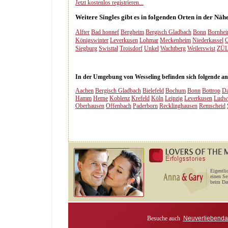
Jetzt kostenlos registrieren...
Weitere Singles gibt es in folgenden Orten in der Näh
Alfter
Bad honnef
Bergheim
Bergisch Gladbach
Bonn
Bornhe
Königswinter
Leverkusen
Lohmar
Meckenheim
Niederkassel
O
Siegburg
Swisttal
Troisdorf
Unkel
Wachtberg
Weilerswist
ZÜL
In der Umgebung von Wesseling befinden sich folgende and
Aachen
Bergisch Gladbach
Bielefeld
Bochum
Bonn
Bottrop
Da
Hamm
Herne
Koblenz
Krefeld
Köln
Leipzig
Leverkusen
Ludw
Oberhausen
Offenbach
Paderborn
Recklinghausen
Remscheid
Eigentli
einen Se
beim Dat
Besuche auch
Neuverliebenda