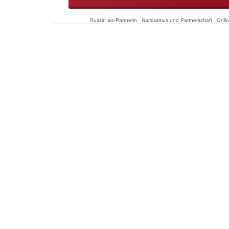
Russin als Partnerin
Narzissmus und Partnerschaft
Onlin