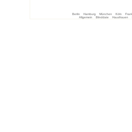
Berlin
Hamburg
München
Köln
Frank
Allgemein
Blinddate
Hausfrauen