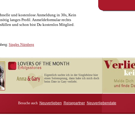
hnelle und kostenlose Anmeldung in 30s, Kein
nötig langes Profil. Anmeldeformular rechts
sfüllen und schon bist Du kostenlos Mitglied.
nberg:
Singles Nürnberg
Eigentlich suchte ich in der Singlebörse hier
einen Seitensprung, dann habe ich mich doch
beim Date in Gary verliebt.
Besuche auch
Neuverlieben
Reisepartner
Neuverliebendate