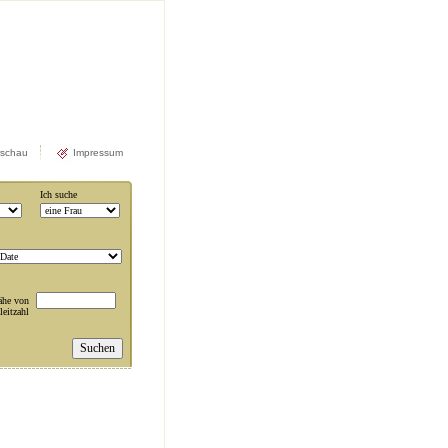
rschau
Impressum
Ich suche
ähe von
leitzahl