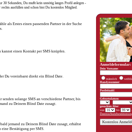
r 30 Sekunden, Du mußt kein unnötig langes Profil anlegen -
rechts ausfüllen und schon bist Du kostenlos Mitglied.
hle als Erstes einen passenden Partner in der Suche
s.
 kannst einen Kontakt per SMS knüpfen.
Anmeldeformular:
Dein Vorname
:
er Du vereinbarst direkt ein Blind Date.
männlich
weibli
Handynummer
:
Postleitzahl
:
r senden solange SMS an verschiedene Partner, bis
Geburtsdatum
:
mand zu Deinem Blind Date zusagt.
gesuchtes Alter
:
von
bis
J
Datenschutzbestimmung
bald jemand zu Deinem Blind Date zusagt, erhältst
 eine Bestätigung per SMS.