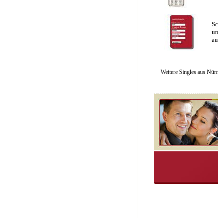
Sc
un
au
Weitere Singles aus Nür