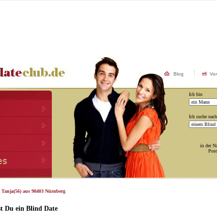
Blog
Vo
Ich bin
Ich suche nach
in der N
Post
t Tanja(56) aus 90403 Nürnberg
t Du ein Blind Date