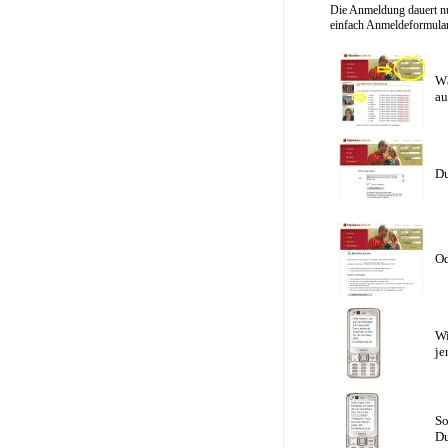
Die Anmeldung dauert nu
einfach Anmeldeformular 
Wä
au
Du
Od
Wi
je
So
Du