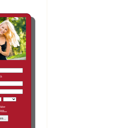
ch
ahre
en...