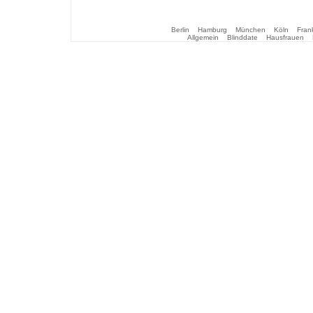
Berlin
Hamburg
München
Köln
Frank
Allgemein
Blinddate
Hausfrauen