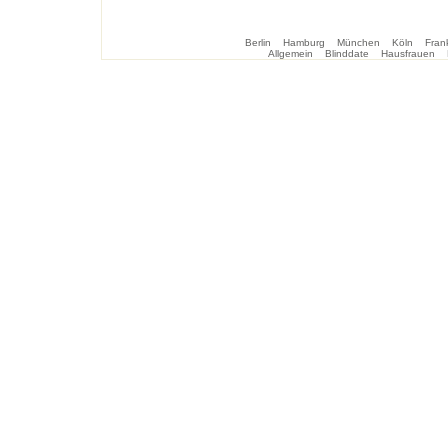
Berlin
Hamburg
München
Köln
Frank
Allgemein
Blinddate
Hausfrauen