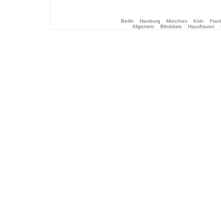
Berlin
Hamburg
München
Köln
Frank
Allgemein
Blinddate
Hausfrauen