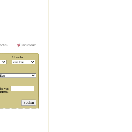
rschau
Impressum
Ich suche
ähe von
leitzahl