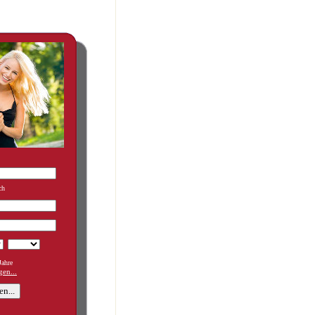
ch
ahre
en...