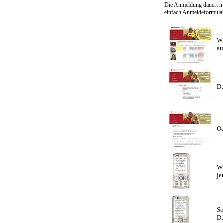
Die Anmeldung dauert nu
einfach Anmeldeformular 
Wä
au
Du
Od
Wi
je
So
Du