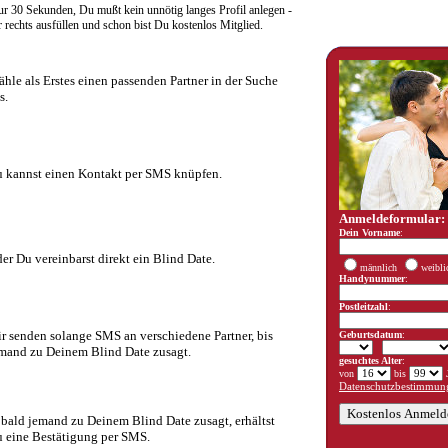
r 30 Sekunden, Du mußt kein unnötig langes Profil anlegen -
rechts ausfüllen und schon bist Du kostenlos Mitglied.
hle als Erstes einen passenden Partner in der Suche
s.
 kannst einen Kontakt per SMS knüpfen.
Anmeldeformular:
Dein Vorname
:
er Du vereinbarst direkt ein Blind Date.
männlich
weibli
Handynummer
:
Postleitzahl
:
r senden solange SMS an verschiedene Partner, bis
Geburtsdatum
:
mand zu Deinem Blind Date zusagt.
gesuchtes Alter
:
von
bis
J
Datenschutzbestimmung
bald jemand zu Deinem Blind Date zusagt, erhältst
 eine Bestätigung per SMS.