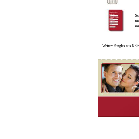
Sc
un
au
Weitere Singles aus Köl