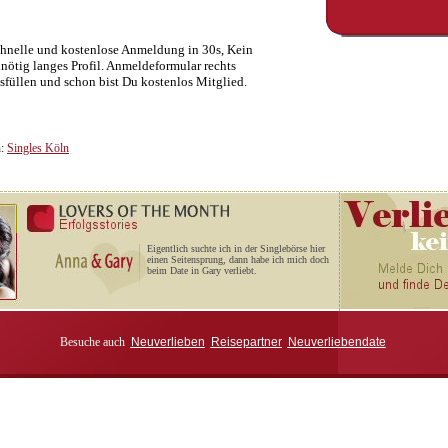
hnelle und kostenlose Anmeldung in 30s, Kein
nötig langes Profil. Anmeldeformular rechts
sfüllen und schon bist Du kostenlos Mitglied.
n:
Singles Köln
Eigentlich suchte ich in der Singlebörse hier
einen Seitensprung, dann habe ich mich doch
beim Date in Gary verliebt.
Besuche auch
Neuverlieben
Reisepartner
Neuverliebendate