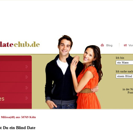
Blog
Vo
Ich bin
Ich suche nach
in der N
Post
 Milissa(48) aus 50769 Köln
t Du ein Blind Date