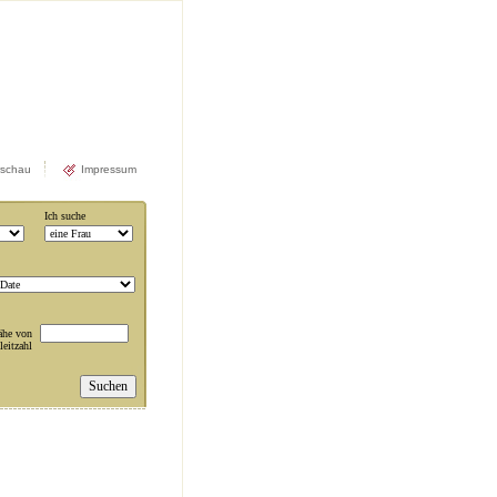
rschau
Impressum
Ich suche
ähe von
leitzahl