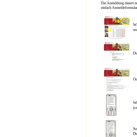
Die Anmeldung dauert nu
einfach Anmeldeformular 
Wä
au
Du
Od
Wi
je
So
Du