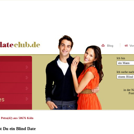
Blog
Vo
Ich bin
Ich suche nach
in der N
Post
 Petra(42) aus 50676 Köln
t Du ein Blind Date