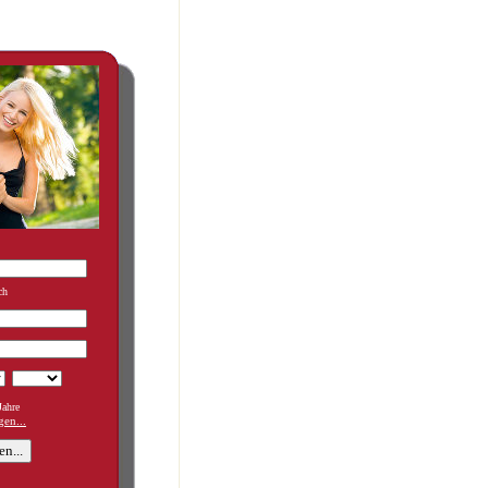
ch
ahre
en...