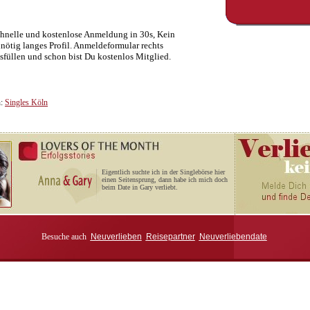
hnelle und kostenlose Anmeldung in 30s, Kein
nötig langes Profil. Anmeldeformular rechts
sfüllen und schon bist Du kostenlos Mitglied.
n:
Singles Köln
Eigentlich suchte ich in der Singlebörse hier
einen Seitensprung, dann habe ich mich doch
beim Date in Gary verliebt.
Besuche auch
Neuverlieben
Reisepartner
Neuverliebendate