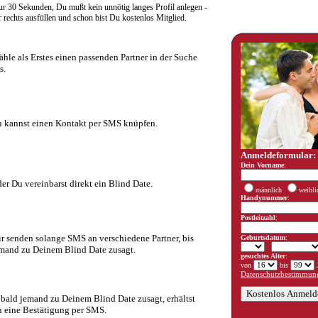
r 30 Sekunden, Du mußt kein unnötig langes Profil anlegen -
rechts ausfüllen und schon bist Du kostenlos Mitglied.
hle als Erstes einen passenden Partner in der Suche
s.
 kannst einen Kontakt per SMS knüpfen.
Anmeldeformular:
Dein Vorname
:
er Du vereinbarst direkt ein Blind Date.
männlich
weibli
Handynummer
:
Postleitzahl
:
r senden solange SMS an verschiedene Partner, bis
Geburtsdatum
:
mand zu Deinem Blind Date zusagt.
gesuchtes Alter
:
von
bis
J
Datenschutzbestimmung
bald jemand zu Deinem Blind Date zusagt, erhältst
 eine Bestätigung per SMS.