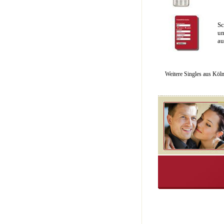
Sc
un
au
Weitere Singles aus Köl