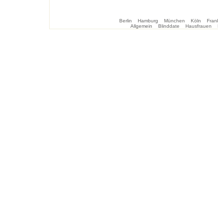
Berlin
Hamburg
München
Köln
Frank
Allgemein
Blinddate
Hausfrauen