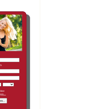
ch
ahre
en...