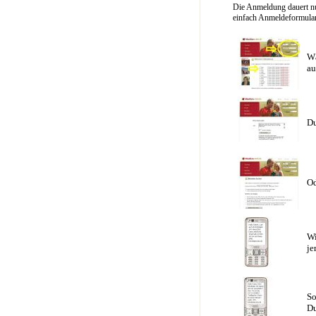
Die Anmeldung dauert nu
einfach Anmeldeformular 
Wä
au
Du
Od
Wi
je
So
Du