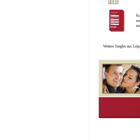
Sc
un
au
Weitere Singles aus Leip