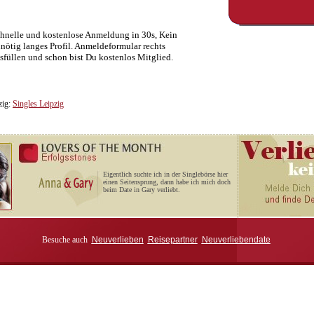
hnelle und kostenlose Anmeldung in 30s, Kein
nötig langes Profil. Anmeldeformular rechts
sfüllen und schon bist Du kostenlos Mitglied.
zig:
Singles Leipzig
Eigentlich suchte ich in der Singlebörse hier
einen Seitensprung, dann habe ich mich doch
beim Date in Gary verliebt.
Besuche auch
Neuverlieben
Reisepartner
Neuverliebendate