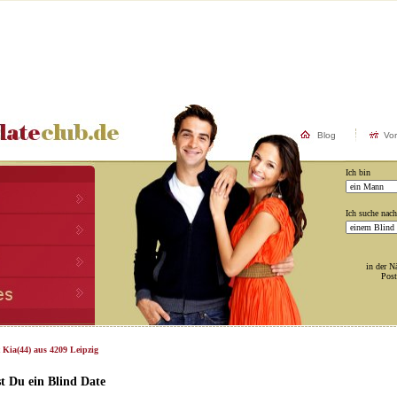
Blog
Vo
Ich bin
Ich suche nach
in der N
Post
 Kia(44) aus 4209 Leipzig
t Du ein Blind Date