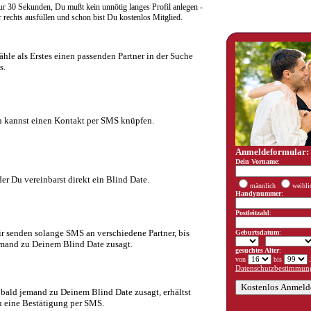
r 30 Sekunden, Du mußt kein unnötig langes Profil anlegen -
rechts ausfüllen und schon bist Du kostenlos Mitglied.
hle als Erstes einen passenden Partner in der Suche
s.
 kannst einen Kontakt per SMS knüpfen.
Anmeldeformular:
Dein Vorname
:
er Du vereinbarst direkt ein Blind Date.
männlich
weibli
Handynummer
:
Postleitzahl
:
r senden solange SMS an verschiedene Partner, bis
Geburtsdatum
:
mand zu Deinem Blind Date zusagt.
gesuchtes Alter
:
von
bis
J
Datenschutzbestimmung
bald jemand zu Deinem Blind Date zusagt, erhältst
 eine Bestätigung per SMS.