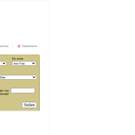
rschau
Impressum
Ich suche
ähe von
leitzahl