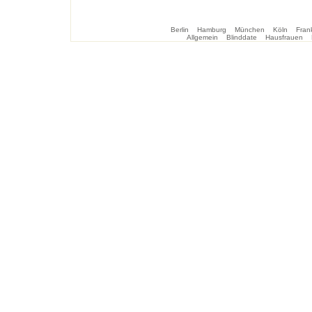
Berlin
Hamburg
München
Köln
Frank
Allgemein
Blinddate
Hausfrauen