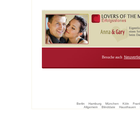
Eigentli
einen Se
beim Dat
Besuche auch
Neuverli
Berlin
Hamburg
München
Köln
Frank
Allgemein
Blinddate
Hausfrauen