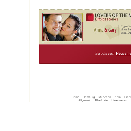
Eigentli
einen Se
beim Dat
Besuche auch
Neuverli
Berlin
Hamburg
München
Köln
Frank
Allgemein
Blinddate
Hausfrauen