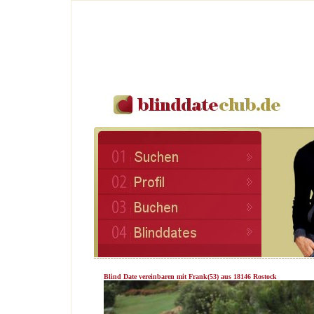
Blind Date vereinbaren mit Frank(53) aus 18146 Rostock