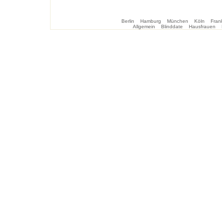
Berlin
Hamburg
München
Köln
Frank
Allgemein
Blinddate
Hausfrauen