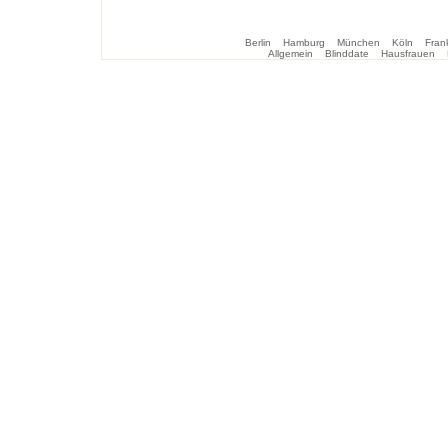
Berlin
Hamburg
München
Köln
Frank
Allgemein
Blinddate
Hausfrauen