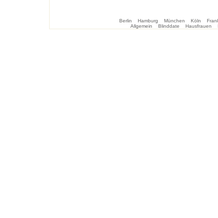
Berlin
Hamburg
München
Köln
Frank
Allgemein
Blinddate
Hausfrauen