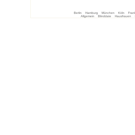
Berlin
Hamburg
München
Köln
Frank
Allgemein
Blinddate
Hausfrauen