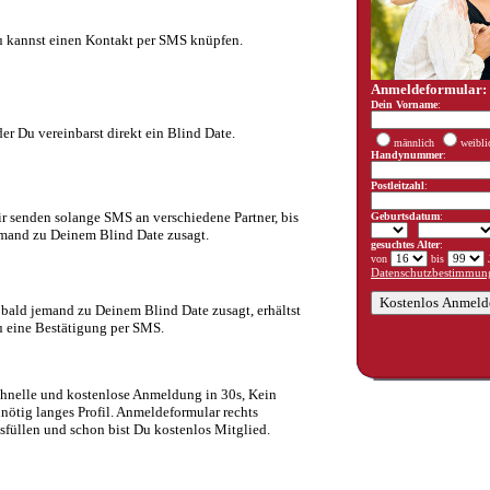
 kannst einen Kontakt per SMS knüpfen.
Anmeldeformular:
Dein Vorname
:
er Du vereinbarst direkt ein Blind Date.
männlich
weibli
Handynummer
:
Postleitzahl
:
r senden solange SMS an verschiedene Partner, bis
Geburtsdatum
:
mand zu Deinem Blind Date zusagt.
gesuchtes Alter
:
von
bis
J
Datenschutzbestimmung
bald jemand zu Deinem Blind Date zusagt, erhältst
 eine Bestätigung per SMS.
hnelle und kostenlose Anmeldung in 30s, Kein
nötig langes Profil. Anmeldeformular rechts
sfüllen und schon bist Du kostenlos Mitglied.