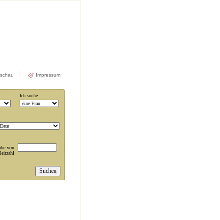
rschau
Impressum
Ich suche
ähe von
leitzahl