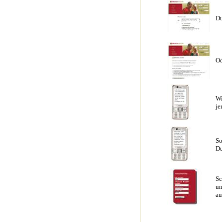
Du
Od
Wi
je
So
Du
Sc
un
au