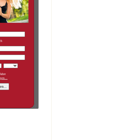
ch
ahre
en...