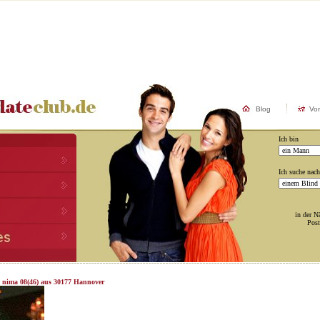
Blog
Vo
Ich bin
Ich suche nach
in der N
Post
t nima 08(46) aus 30177 Hannover