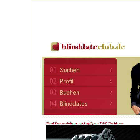
Blind Date vereinbaren mit Lu(48) aus 73207 Plochingen