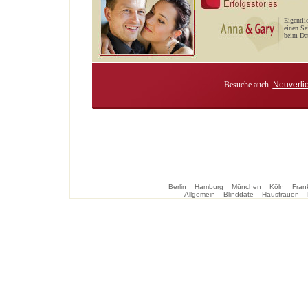
Eigentli
einen Se
beim Dat
Besuche auch
Neuverli
Berlin
Hamburg
München
Köln
Frank
Allgemein
Blinddate
Hausfrauen