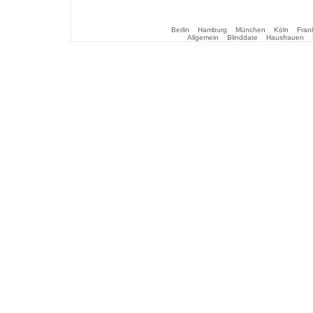
Berlin
Hamburg
München
Köln
Frank
Allgemein
Blinddate
Hausfrauen