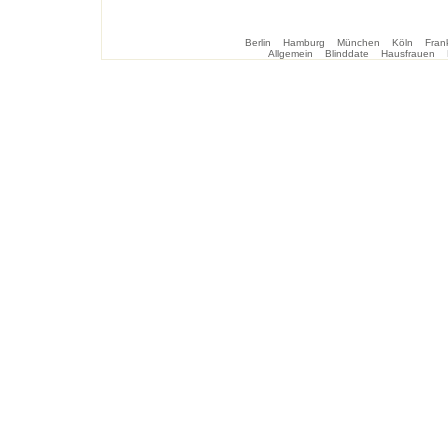
Berlin
Hamburg
München
Köln
Frank
Allgemein
Blinddate
Hausfrauen