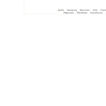
Berlin
Hamburg
München
Köln
Frank
Allgemein
Blinddate
Hausfrauen