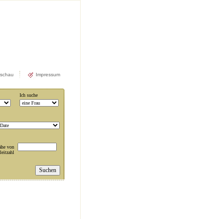
rschau
Impressum
Ich suche
ähe von
leitzahl