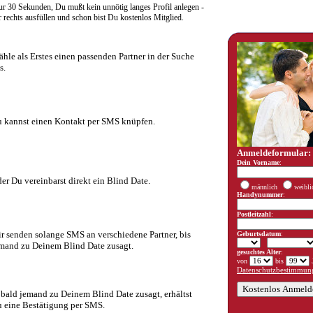
r 30 Sekunden, Du mußt kein unnötig langes Profil anlegen -
rechts ausfüllen und schon bist Du kostenlos Mitglied.
hle als Erstes einen passenden Partner in der Suche
s.
 kannst einen Kontakt per SMS knüpfen.
Anmeldeformular:
Dein Vorname
:
er Du vereinbarst direkt ein Blind Date.
männlich
weibli
Handynummer
:
Postleitzahl
:
r senden solange SMS an verschiedene Partner, bis
Geburtsdatum
:
mand zu Deinem Blind Date zusagt.
gesuchtes Alter
:
von
bis
J
Datenschutzbestimmung
bald jemand zu Deinem Blind Date zusagt, erhältst
 eine Bestätigung per SMS.