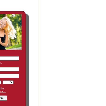
ch
ahre
en...