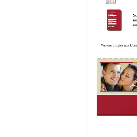
Sc
un
au
Weitere Singles aus Dre