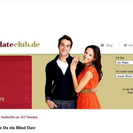
Blog
Vo
Ich bin
Ich suche nach
in der N
Post
 Jenifer(38) aus 1127 Dresden
t Du ein Blind Date