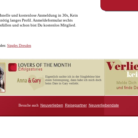
hnelle und kostenlose Anmeldung in 30s, Kein
nötig langes Profil. Anmeldeformular rechts
sfüllen und schon bist Du kostenlos Mitglied.
sden:
Singles Dresden
Eigentlich suchte ich in der Singlebörse hier
einen Seitensprung, dann habe ich mich doch
beim Date in Gary verliebt.
Besuche auch
Neuverlieben
Reisepartner
Neuverliebendate