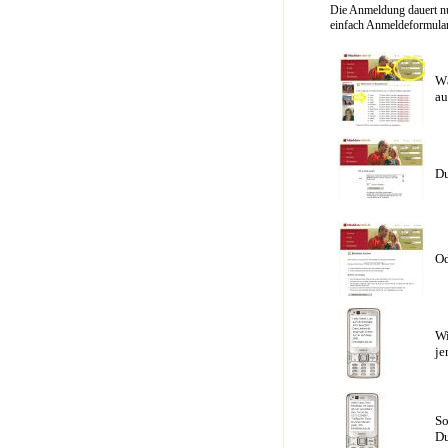
Die Anmeldung dauert nu
einfach Anmeldeformular 
Wä
au
Du
Od
Wi
je
So
Du