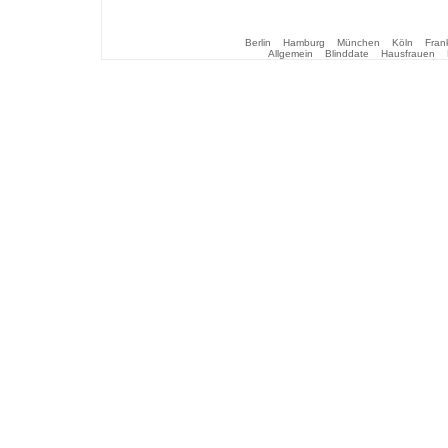
Berlin
Hamburg
München
Köln
Frank
Allgemein
Blinddate
Hausfrauen