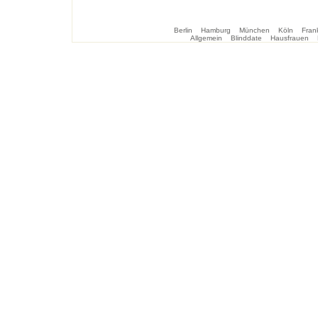
Berlin
Hamburg
München
Köln
Frank
Allgemein
Blinddate
Hausfrauen