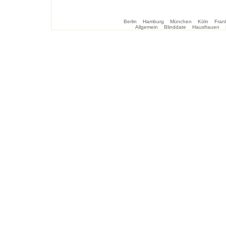
Berlin
Hamburg
München
Köln
Frank
Allgemein
Blinddate
Hausfrauen