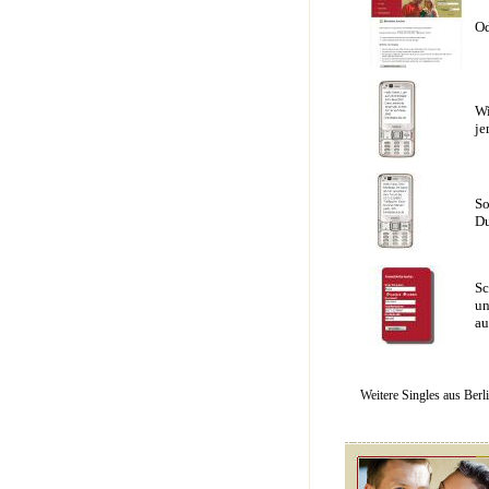
Od
Wi
je
So
Du
Sc
un
au
Weitere Singles aus Berl