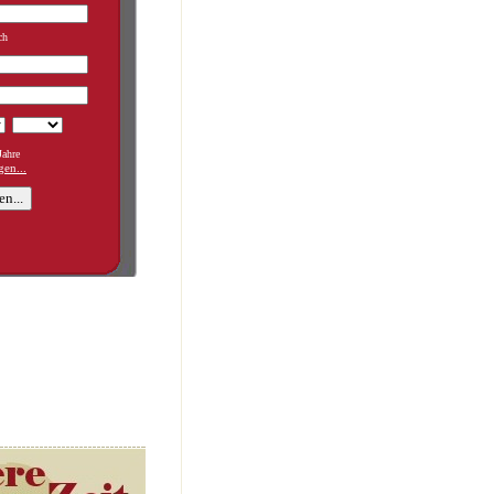
ch
ahre
en...