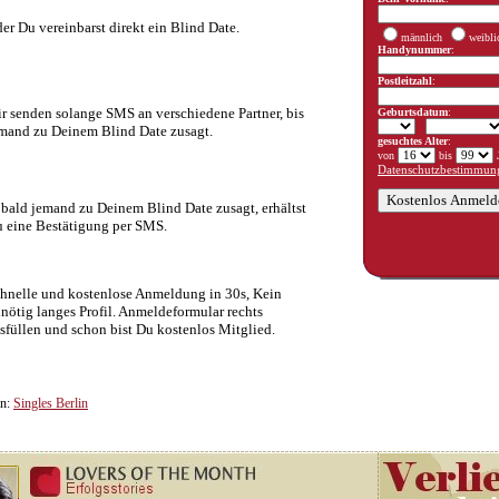
er Du vereinbarst direkt ein Blind Date.
männlich
weibli
Handynummer
:
Postleitzahl
:
r senden solange SMS an verschiedene Partner, bis
Geburtsdatum
:
mand zu Deinem Blind Date zusagt.
gesuchtes Alter
:
von
bis
J
Datenschutzbestimmung
bald jemand zu Deinem Blind Date zusagt, erhältst
 eine Bestätigung per SMS.
hnelle und kostenlose Anmeldung in 30s, Kein
nötig langes Profil. Anmeldeformular rechts
sfüllen und schon bist Du kostenlos Mitglied.
in:
Singles Berlin