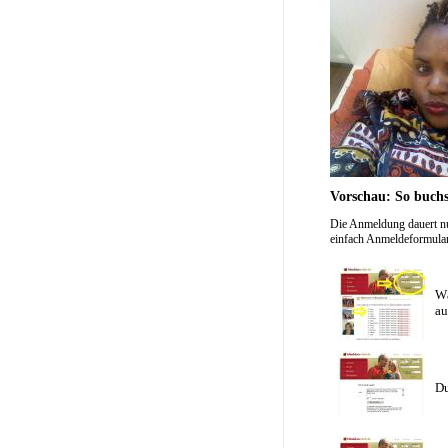
Vorschau: So buchs
Die Anmeldung dauert nu
einfach Anmeldeformular 
Wä
au
Du