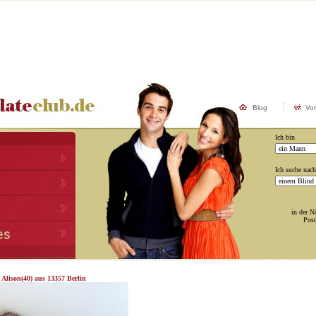
Blog
Vo
Ich bin
Ich suche nach
in der N
Post
 Alison(40) aus 13357 Berlin