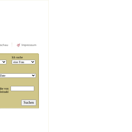
rschau
Impressum
Ich suche
ähe von
leitzahl