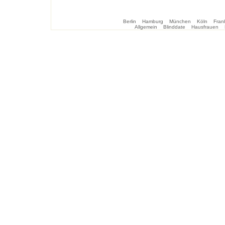
Berlin
Hamburg
München
Köln
Frank
Allgemein
Blinddate
Hausfrauen