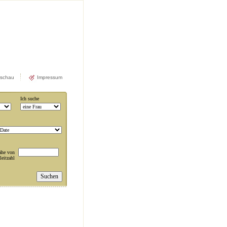
rschau
Impressum
Ich suche
ähe von
leitzahl