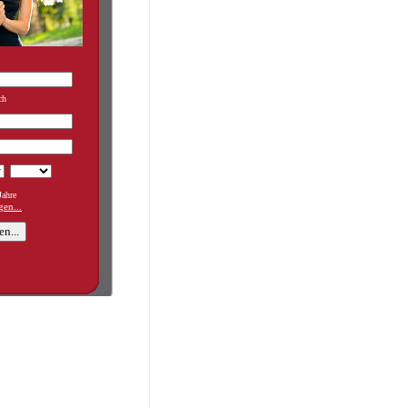
ch
ahre
en...