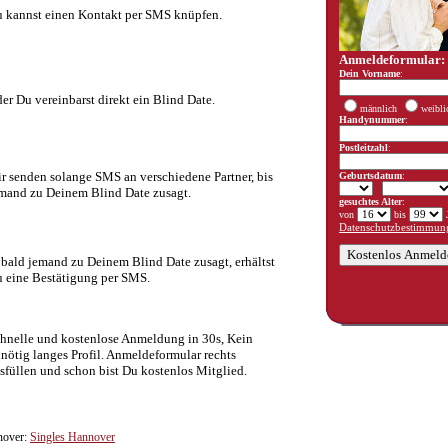
 kannst einen Kontakt per SMS knüpfen.
Anmeldeformular:
Dein Vorname
:
er Du vereinbarst direkt ein Blind Date.
männlich
weibli
Handynummer
:
Postleitzahl
:
r senden solange SMS an verschiedene Partner, bis
Geburtsdatum
:
mand zu Deinem Blind Date zusagt.
gesuchtes Alter
:
von
bis
J
Datenschutzbestimmung
bald jemand zu Deinem Blind Date zusagt, erhältst
 eine Bestätigung per SMS.
hnelle und kostenlose Anmeldung in 30s, Kein
nötig langes Profil. Anmeldeformular rechts
sfüllen und schon bist Du kostenlos Mitglied.
nover:
Singles Hannover