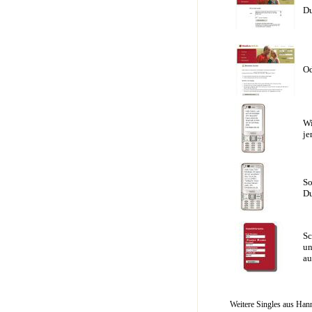
Du
Od
Wi
je
So
Du
Sc
un
au
Weitere Singles aus Han