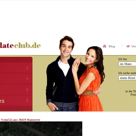
Blog
Vo
Ich bin
Ich suche nach
in der N
Post
t Sven(52) aus 30419 Hannover