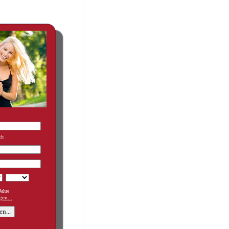
ch
ahre
en...