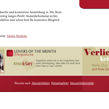
hnelle und kostenlose Anmeldung in 30s, Kein
nötig langes Profil. Anmeldeformular rechts
sfüllen und schon bist Du kostenlos Mitglied.
decke:
Singles Herdecke
Eigentlich suchte ich in der Singlebörse hier
einen Seitensprung, dann habe ich mich doch
beim Date in Gary verliebt.
Besuche auch
Neuverlieben
Reisepartner
Neuverliebendate