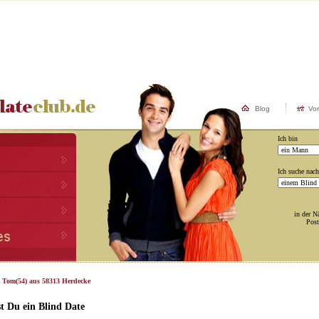
Blog
Vo
Ich bin
Ich suche nach
in der N
Post
t Tom(54) aus 58313 Herdecke
t Du ein Blind Date