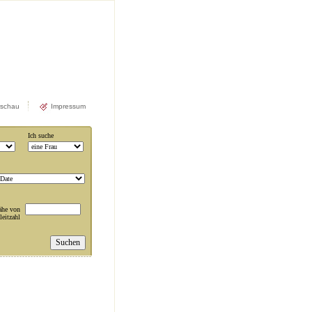
rschau
Impressum
Ich suche
ähe von
leitzahl