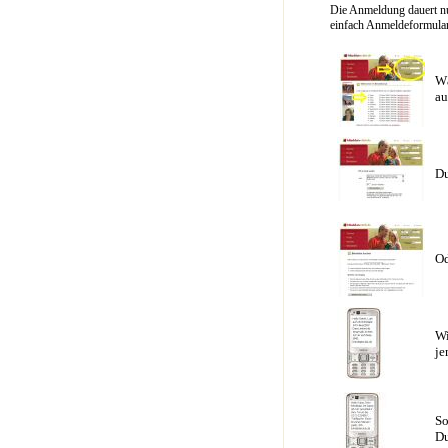
Die Anmeldung dauert nu
einfach Anmeldeformular 
Wä
au
Du
Od
Wi
je
So
Du