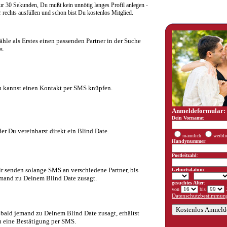
r 30 Sekunden, Du mußt kein unnötig langes Profil anlegen -
rechts ausfüllen und schon bist Du kostenlos Mitglied.
hle als Erstes einen passenden Partner in der Suche
s.
 kannst einen Kontakt per SMS knüpfen.
Anmeldeformular:
Dein Vorname
:
er Du vereinbarst direkt ein Blind Date.
männlich
weibli
Handynummer
:
Postleitzahl
:
r senden solange SMS an verschiedene Partner, bis
Geburtsdatum
:
mand zu Deinem Blind Date zusagt.
gesuchtes Alter
:
von
bis
J
Datenschutzbestimmung
bald jemand zu Deinem Blind Date zusagt, erhältst
 eine Bestätigung per SMS.