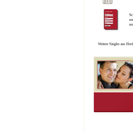
Sc
un
au
Weitere Singles aus Her