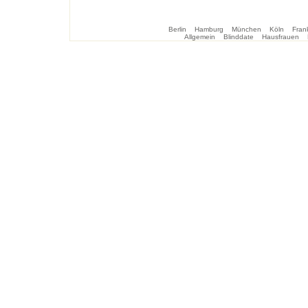
Berlin
Hamburg
München
Köln
Frank
Allgemein
Blinddate
Hausfrauen