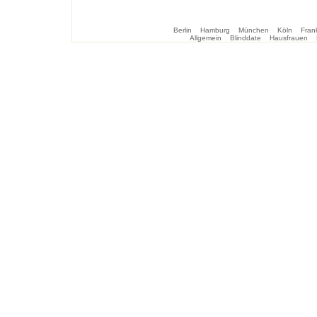
Berlin
Hamburg
München
Köln
Frank
Allgemein
Blinddate
Hausfrauen