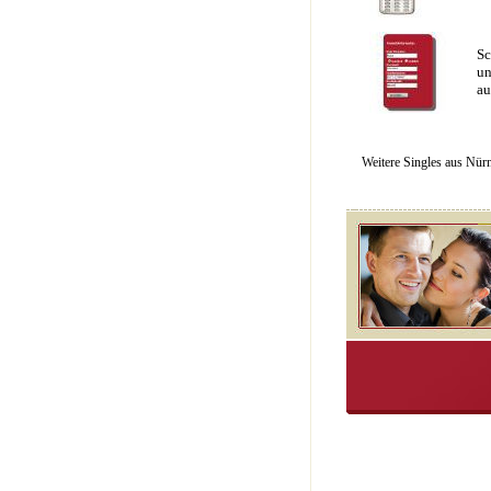
Sc
un
au
Weitere Singles aus Nür