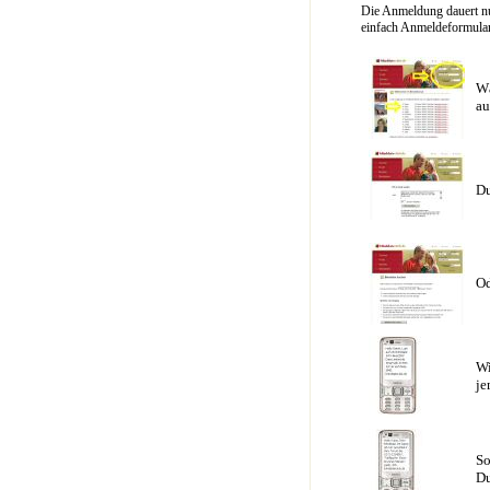
Die Anmeldung dauert nu
einfach Anmeldeformular 
Wä
au
Du
Od
Wi
je
So
Du