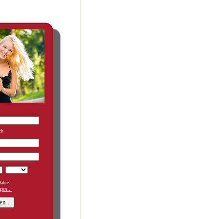
ch
ahre
en...