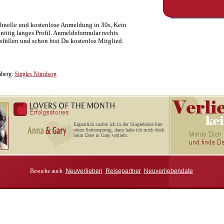
hnelle und kostenlose Anmeldung in 30s, Kein
nötig langes Profil. Anmeldeformular rechts
sfüllen und schon bist Du kostenlos Mitglied.
nberg:
Singles Nürnberg
Eigentlich suchte ich in der Singlebörse hier
einen Seitensprung, dann habe ich mich doch
beim Date in Gary verliebt.
Besuche auch
Neuverlieben
Reisepartner
Neuverliebendate