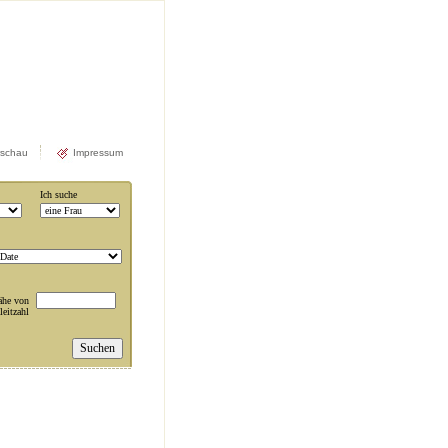
rschau
Impressum
Ich suche
ähe von
leitzahl