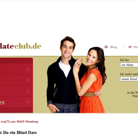
Blog
Vo
Ich bin
Ich suche nach
in der N
Post
t eva(75) aus 90429 Nürnberg
t Du ein Blind Date