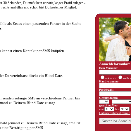
r 30 Sekunden, Du mußt kein unnötig langes Profil anlegen -
rechts ausfüllen und schon bist Du kostenlos Mitglied.
hle als Erstes einen passenden Partner in der Suche
s.
 kannst einen Kontakt per SMS knüpfen.
Anmeldeformular:
Dein Vorname
:
er Du vereinbarst direkt ein Blind Date.
männlich
weibli
Handynummer
:
Postleitzahl
:
r senden solange SMS an verschiedene Partner, bis
Geburtsdatum
:
mand zu Deinem Blind Date zusagt.
gesuchtes Alter
:
von
bis
J
Datenschutzbestimmung
bald jemand zu Deinem Blind Date zusagt, erhältst
 eine Bestätigung per SMS.