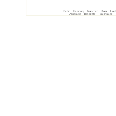
Berlin
Hamburg
München
Köln
Frank
Allgemein
Blinddate
Hausfrauen