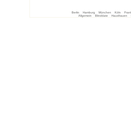
Berlin
Hamburg
München
Köln
Frank
Allgemein
Blinddate
Hausfrauen