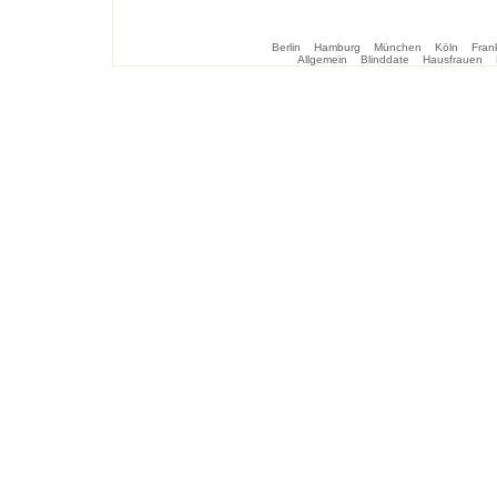
Berlin
Hamburg
München
Köln
Frank
Allgemein
Blinddate
Hausfrauen