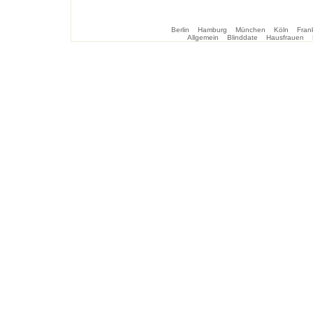
Berlin
Hamburg
München
Köln
Frank
Allgemein
Blinddate
Hausfrauen