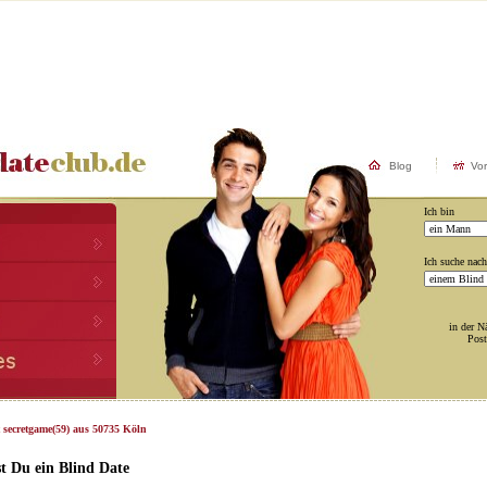
Blog
Vo
Ich bin
Ich suche nach
in der N
Post
 secretgame(59) aus 50735 Köln
t Du ein Blind Date