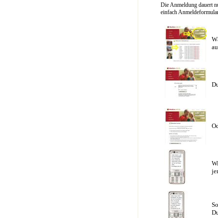
Die Anmeldung dauert nu
einfach Anmeldeformular 
Wä
au
Du
Od
Wi
je
So
Du