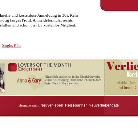
hnelle und kostenlose Anmeldung in 30s, Kein
nötig langes Profil. Anmeldeformular rechts
sfüllen und schon bist Du kostenlos Mitglied.
n:
Singles Köln
Eigentlich suchte ich in der Singlebörse hier
einen Seitensprung, dann habe ich mich doch
beim Date in Gary verliebt.
Besuche auch
Neuverlieben
Reisepartner
Neuverliebendate