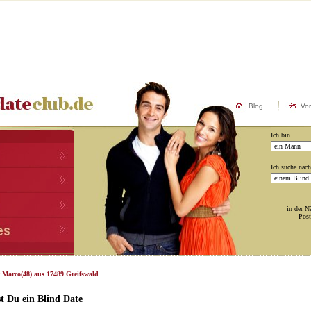
Blog
Vo
Ich bin
Ich suche nach
in der N
Post
t Marco(48) aus 17489 Greifswald
t Du ein Blind Date