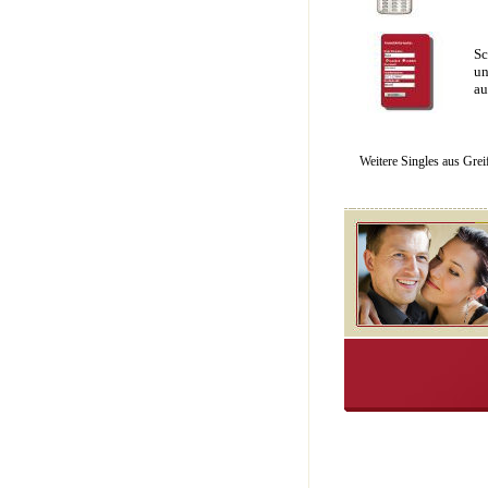
Sc
un
au
Weitere Singles aus Gre