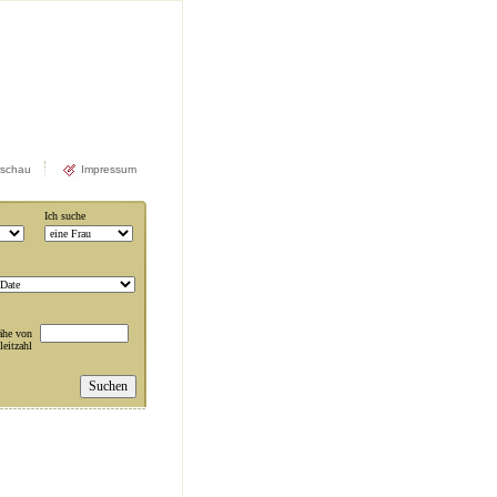
rschau
Impressum
Ich suche
ähe von
leitzahl