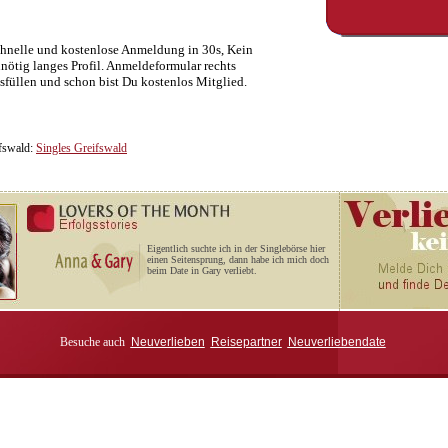
hnelle und kostenlose Anmeldung in 30s, Kein
nötig langes Profil. Anmeldeformular rechts
sfüllen und schon bist Du kostenlos Mitglied.
ifswald:
Singles Greifswald
Eigentlich suchte ich in der Singlebörse hier
einen Seitensprung, dann habe ich mich doch
beim Date in Gary verliebt.
Besuche auch
Neuverlieben
Reisepartner
Neuverliebendate