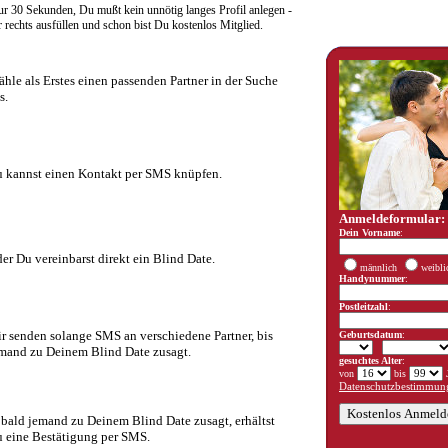
r 30 Sekunden, Du mußt kein unnötig langes Profil anlegen -
rechts ausfüllen und schon bist Du kostenlos Mitglied.
hle als Erstes einen passenden Partner in der Suche
s.
 kannst einen Kontakt per SMS knüpfen.
Anmeldeformular:
Dein Vorname
:
er Du vereinbarst direkt ein Blind Date.
männlich
weibli
Handynummer
:
Postleitzahl
:
r senden solange SMS an verschiedene Partner, bis
Geburtsdatum
:
mand zu Deinem Blind Date zusagt.
gesuchtes Alter
:
von
bis
J
Datenschutzbestimmung
bald jemand zu Deinem Blind Date zusagt, erhältst
 eine Bestätigung per SMS.