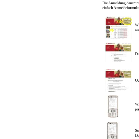
Die Anmeldung dauert nu
einfach Anmeldeformular 
Wä
au
Du
Od
Wi
je
So
Du