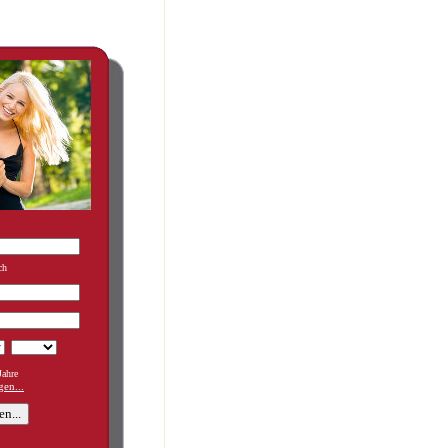
ch
ahre
en...