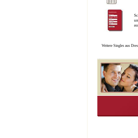
Sc
un
au
Weitere Singles aus Dre