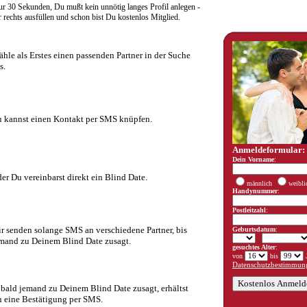
r 30 Sekunden, Du mußt kein unnötig langes Profil anlegen -
rechts ausfüllen und schon bist Du kostenlos Mitglied.
hle als Erstes einen passenden Partner in der Suche
s.
 kannst einen Kontakt per SMS knüpfen.
Anmeldeformular:
Dein Vorname
:
er Du vereinbarst direkt ein Blind Date.
männlich
weibli
Handynummer
:
Postleitzahl
:
r senden solange SMS an verschiedene Partner, bis
Geburtsdatum
:
mand zu Deinem Blind Date zusagt.
gesuchtes Alter
:
von
bis
J
Datenschutzbestimmung
bald jemand zu Deinem Blind Date zusagt, erhältst
 eine Bestätigung per SMS.