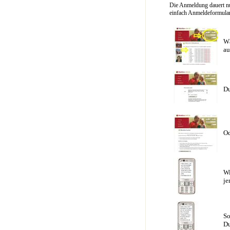
Die Anmeldung dauert nu
einfach Anmeldeformular 
Wä
au
Du
Od
Wi
je
So
Du