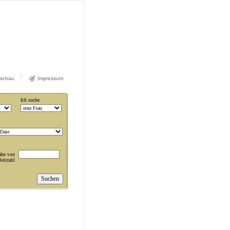
rschau
Impressum
Ich suche
ähe von
leitzahl