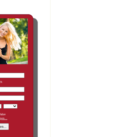
ch
ahre
en...