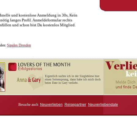
hnelle und kostenlose Anmeldung in 30s, Kein
nötig langes Profil. Anmeldeformular rechts
sfüllen und schon bist Du kostenlos Mitglied.
sden:
Singles Dresden
Eigentlich suchte ich in der Singlebörse hier
einen Seitensprung, dann habe ich mich doch
beim Date in Gary verliebt.
Besuche auch
Neuverlieben
Reisepartner
Neuverliebendate