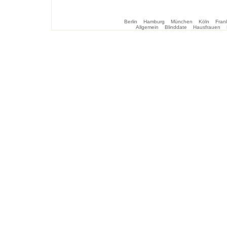
Berlin
Hamburg
München
Köln
Frank
Allgemein
Blinddate
Hausfrauen