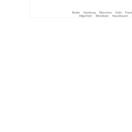
Berlin
Hamburg
München
Köln
Frank
Allgemein
Blinddate
Hausfrauen